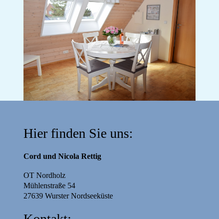
Hier finden Sie uns:
Cord und Nicola Rettig
OT Nordholz
Mühlenstraße 54
27639 Wurster Nordseeküste
Kontakt: