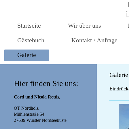
Startseite
Wir über uns
Gästebuch
Kontakt / Anfrage
Galerie
Galerie
Hier finden Sie uns:
Eindrück
Cord und Nicola Rettig
OT Nordholz
Mühlenstraße 54
27639 Wurster Nordseeküste